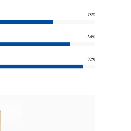
73
%
84
%
92
%