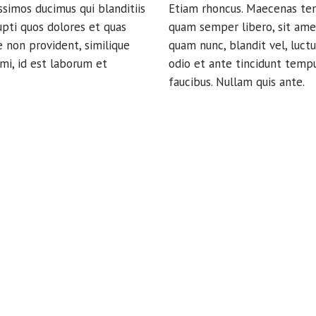
ssimos ducimus qui blanditiis
Etiam rhoncus. Maecenas te
pti quos dolores et quas
quam semper libero, sit am
e non provident, similique
quam nunc, blandit vel, luctu
imi, id est laborum et
odio et ante tincidunt tempu
faucibus. Nullam quis ante.