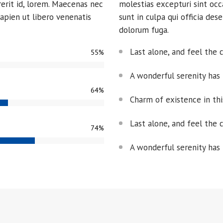
rerit id, lorem. Maecenas nec
molestias excepturi sint occ
apien ut libero venenatis
sunt in culpa qui officia des
dolorum fuga.
Last alone, and feel the 
55
%
A wonderful serenity has
64
%
Charm of existence in th
Last alone, and feel the 
74
%
A wonderful serenity has