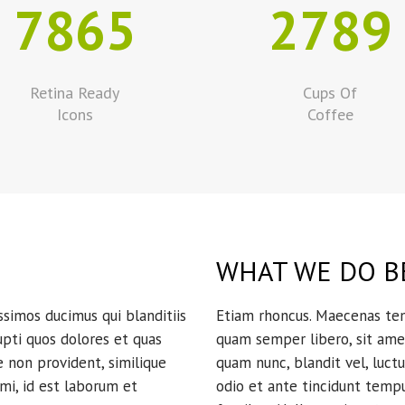
7865
2789
Retina Ready
Cups Of
Icons
Coffee
WHAT WE DO B
ssimos ducimus qui blanditiis
Etiam rhoncus. Maecenas te
pti quos dolores et quas
quam semper libero, sit am
e non provident, similique
quam nunc, blandit vel, luctu
imi, id est laborum et
odio et ante tincidunt tempu